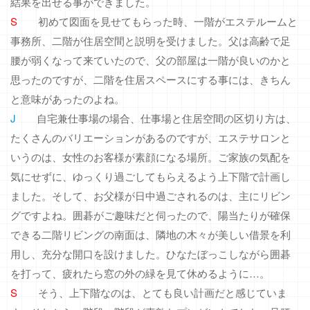
結果を出せる事ができました。
S
初めて図面を見せてもらった時、一階がエステルームと
事務所、二階が住居空間と説明を受けました。父は高齢で足
腰が弱くなって来ていたので、父の部屋は一階が良いのかと
思ったのですが、二階を住居スペースにする事には、きちん
と意味があったのよね。
J
自宅兼仕事場の場合、仕事場と住居空間の区切り方は、
たくさんのバリエーションがあるのですが、エステサロンと
いうのは、女性のお客様が素顔になる場所。ご家族の気配を
気にせずに、ゆっくり過ごしてもらえるよう上下階で計画し
ました。そして、お父様が日中過ごされるのは、主にリビン
グですよね。囲碁がご趣味だと伺ったので、陽当たりが確保
できる二階リビングの南面は、隣地の木々が美しい借景を利
用し、充分な開口を設けました。ひなたぼっこしながら囲碁
を打って、疲れたら窓の外の緑を見て休めるように…。
S
そう、上下階なのは、とても良い計画だと感じていま