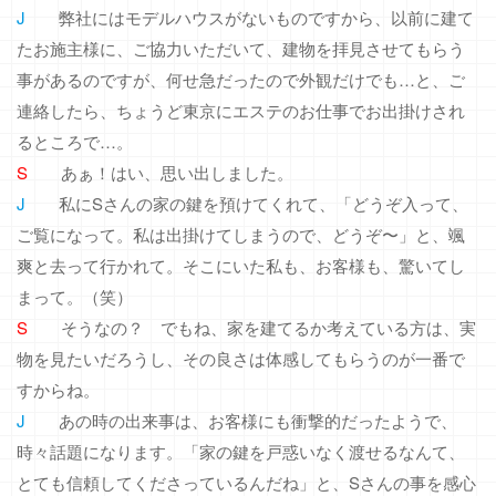
J
弊社にはモデルハウスがないものですから、以前に建て
たお施主様に、ご協力いただいて、建物を拝見させてもらう
事があるのですが、何せ急だったので外観だけでも…と、ご
連絡したら、ちょうど東京にエステのお仕事でお出掛けされ
るところで…。
S
あぁ！はい、思い出しました。
J
私にSさんの家の鍵を預けてくれて、「どうぞ入って、
ご覧になって。私は出掛けてしまうので、どうぞ〜」と、颯
爽と去って行かれて。そこにいた私も、お客様も、驚いてし
まって。（笑）
S
そうなの？ でもね、家を建てるか考えている方は、実
物を見たいだろうし、その良さは体感してもらうのが一番で
すからね。
J
あの時の出来事は、お客様にも衝撃的だったようで、
時々話題になります。「家の鍵を戸惑いなく渡せるなんて、
とても信頼してくださっているんだね」と、Sさんの事を感心