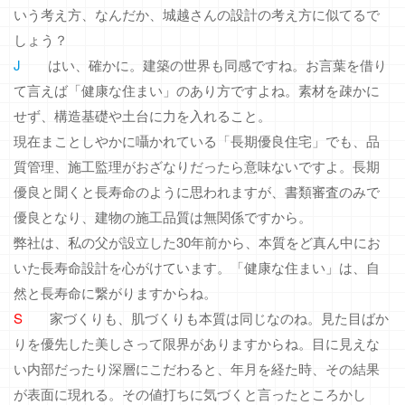
いう考え方、なんだか、城越さんの設計の考え方に似てるで
しょう？
J
はい、確かに。建築の世界も同感ですね。お言葉を借り
て言えば「健康な住まい」のあり方ですよね。素材を疎かに
せず、構造基礎や土台に力を入れること。
現在まことしやかに囁かれている「長期優良住宅」でも、品
質管理、施工監理がおざなりだったら意味ないですよ。長期
優良と聞くと長寿命のように思われますが、書類審査のみで
優良となり、建物の施工品質は無関係ですから。
弊社は、私の父が設立した30年前から、本質をど真ん中にお
いた長寿命設計を心がけています。「健康な住まい」は、自
然と長寿命に繋がりますからね。
S
家づくりも、肌づくりも本質は同じなのね。見た目ばか
りを優先した美しさって限界がありますからね。目に見えな
い内部だったり深層にこだわると、年月を経た時、その結果
が表面に現れる。その値打ちに気づくと言ったところかし